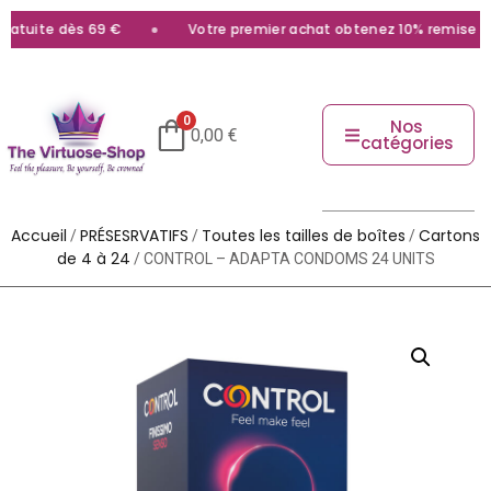
atuite dès 69 €
Votre premier achat obtenez 10% remise avec
0
Nos
0,00
€
catégories
Accueil
PRÉSESRVATIFS
Toutes les tailles de boîtes
Cartons
/
/
/
de 4 à 24
/ CONTROL – ADAPTA CONDOMS 24 UNITS