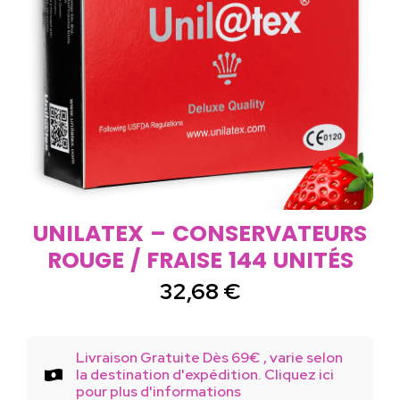
UNILATEX – CONSERVATEURS
ROUGE / FRAISE 144 UNITÉS
32,68
€
Livraison Gratuite Dès 69€ , varie selon
la destination d'expédition. Cliquez ici
pour plus d'informations