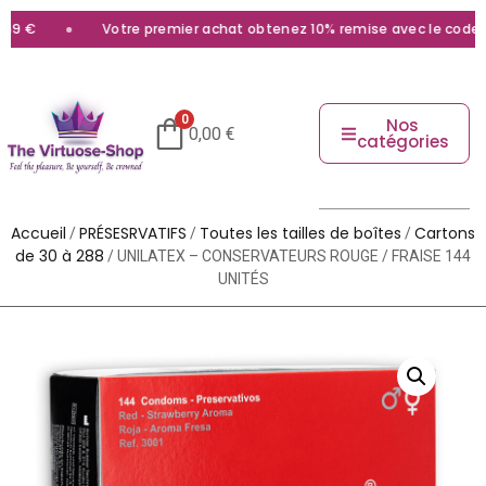
9 €
Votre premier achat obtenez 10% remise avec le code
bi
0
Nos
0,00
€
catégories
Accueil
PRÉSESRVATIFS
Toutes les tailles de boîtes
Cartons
/
/
/
de 30 à 288
/ UNILATEX – CONSERVATEURS ROUGE / FRAISE 144
UNITÉS