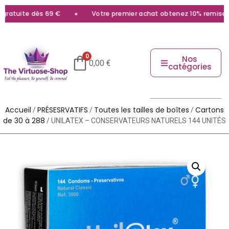
ratuite dès 69 €
Votre premier achat obtenez 10% remise ave
0
Nos
0,00
€
catégories
Accueil
PRÉSESRVATIFS
Toutes les tailles de boîtes
Cartons
/
/
/
de 30 à 288
/ UNILATEX – CONSERVATEURS NATURELS 144 UNITÉS