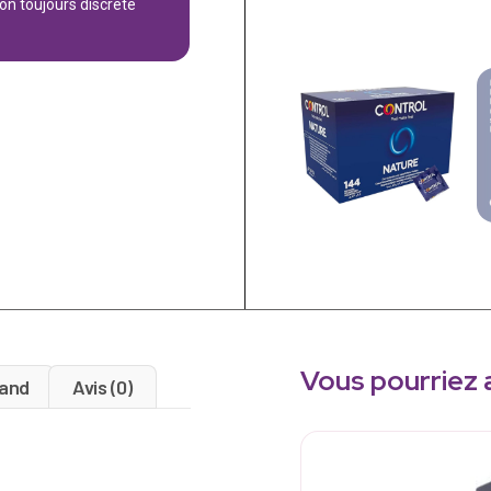
son toujours discrète
Vous pourriez 
and
Avis (0)