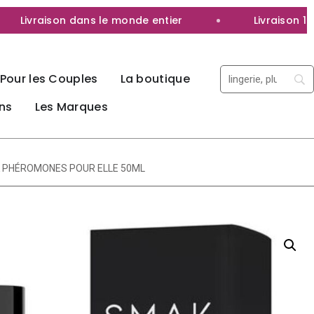
Livraison dans le monde entier
Livraison 100% 
Pour les Couples
La boutique
ns
Les Marques
K PHÉROMONES POUR ELLE 50ML