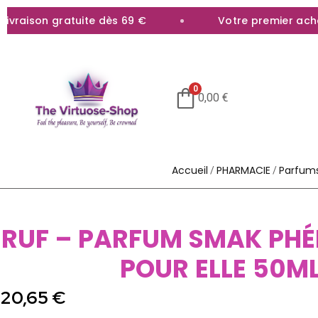
raison gratuite dès 69 €
Votre premier achat 
0
0,00
€
Accueil
PHARMACIE
Parfum
/
/
RUF – PARFUM SMAK PH
POUR ELLE 50M
20,65
€