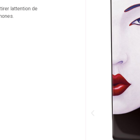
irer lattention de
mones.