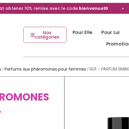
obtenez 10% remise avec le code
bienvenue10
Pour Elle
Pour Lui
Nos
catégories
Promotio
s
Parfums aux phéromones pour femmes
/
/ RUF – PARFUM SMA
ÉROMONES
L