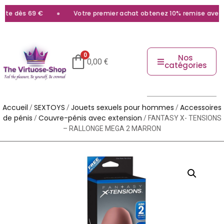
e dès 69 €
Votre premier achat obtenez 10% remise avec le 
0
Nos
0,00
€
catégories
Accueil
SEXTOYS
Jouets sexuels pour hommes
Accessoires
/
/
/
de pénis
Couvre-pénis avec extension
/
/ FANTASY X- TENSIONS
– RALLONGE MEGA 2 MARRON