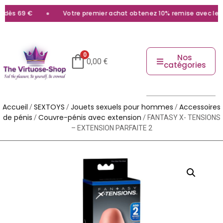
ès 69 €
Votre premier achat obtenez 10% remise avec le cod
0
Nos
0,00
€
catégories
Accueil
SEXTOYS
Jouets sexuels pour hommes
Accessoires
/
/
/
de pénis
Couvre-pénis avec extension
/
/ FANTASY X- TENSIONS
– EXTENSION PARFAITE 2