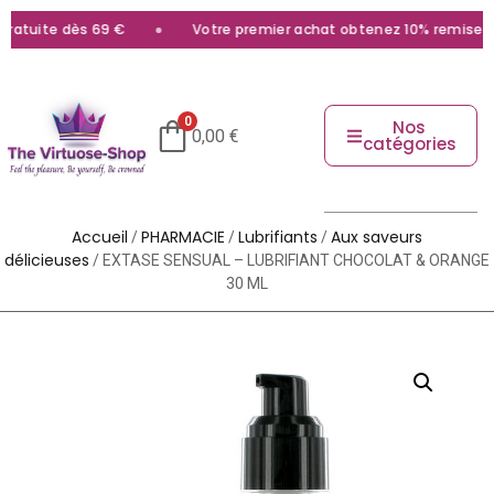
atuite dès 69 €
Votre premier achat obtenez 10% remise ave
0
Nos
0,00
€
catégories
Accueil
PHARMACIE
Lubrifiants
Aux saveurs
/
/
/
délicieuses
/ EXTASE SENSUAL – LUBRIFIANT CHOCOLAT & ORANGE
30 ML