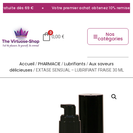
atuite dès 69 €
Votre premier achat obtenez 10% remise ave
0
Nos
0,00
€
catégories
Accueil
PHARMACIE
Lubrifiants
Aux saveurs
/
/
/
délicieuses
/ EXTASE SENSUAL – LUBRIFIANT FRAISE 30 ML