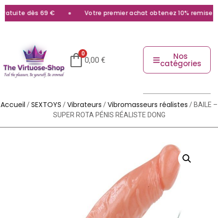
atuite dès 69 €
Votre premier achat obtenez 10% remise avec
0
Nos
0,00
€
catégories
Accueil
SEXTOYS
Vibrateurs
Vibromasseurs réalistes
/
/
/
/ BAILE –
SUPER ROTA PÉNIS RÉALISTE DONG