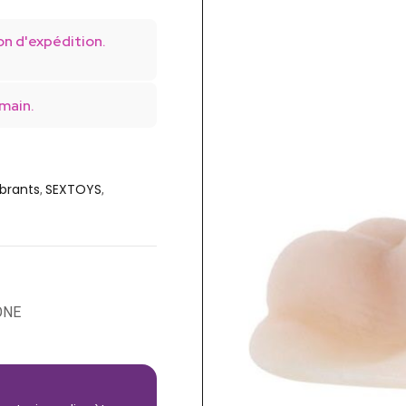
on d'expédition.
main.
ibrants
SEXTOYS
,
,
ONE