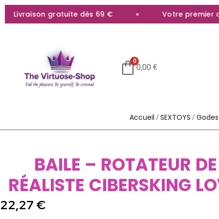
ivraison gratuite dès 69 €
Votre premier acha
0
0,00
€
Accueil
SEXTOYS
Godes 
/
/
BAILE – ROTATEUR DE
RÉALISTE CIBERSKING L
22,27
€