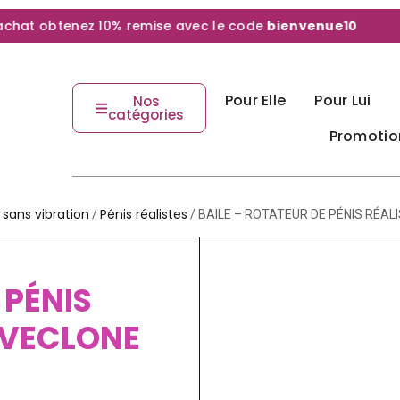
t obtenez 10% remise avec le code
bienvenue10
Pour Elle
Pour Lui
Nos
catégories
Promotio
sans vibration
Pénis réalistes
/
/ BAILE – ROTATEUR DE PÉNIS RÉAL
 PÉNIS
OVECLONE