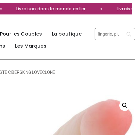
Livraison dans le monde entier
Livraison 10
Pour les Couples
La boutique
ns
Les Marques
ISTE CIBERSKING LOVECLONE