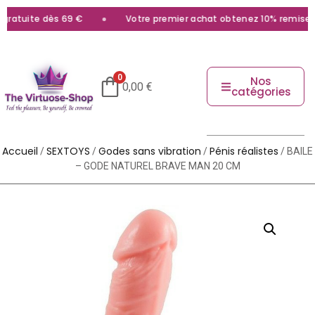
ratuite dès 69 €
Votre premier achat obtenez 10% remise ave
0
Nos
0,00
€
catégories
Accueil
SEXTOYS
Godes sans vibration
Pénis réalistes
/
/
/
/ BAILE
– GODE NATUREL BRAVE MAN 20 CM