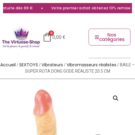
atuite dès 69 €
Votre premier achat obtenez 10% remise avec
0
Nos
0,00
€
catégories
Accueil
SEXTOYS
Vibrateurs
Vibromasseurs réalistes
/
/
/
/ BAILE –
SUPER ROTA DONG GODE RÉALISTE 20.5 CM