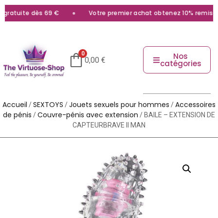
ratuite dès 69 €
Votre premier achat obtenez 10% remise av
0
Nos
0,00
€
catégories
Accueil
SEXTOYS
Jouets sexuels pour hommes
Accessoires
/
/
/
de pénis
Couvre-pénis avec extension
/
/ BAILE – EXTENSION DE
CAPTEURBRAVE II MAN