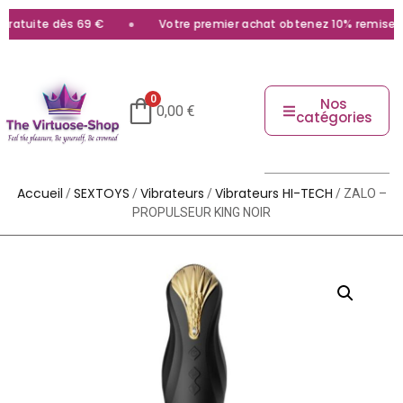
atuite dès 69 €
Votre premier achat obtenez 10% remise ave
0
Nos
0,00
€
catégories
Accueil
SEXTOYS
Vibrateurs
Vibrateurs HI-TECH
/
/
/
/ ZALO –
PROPULSEUR KING NOIR