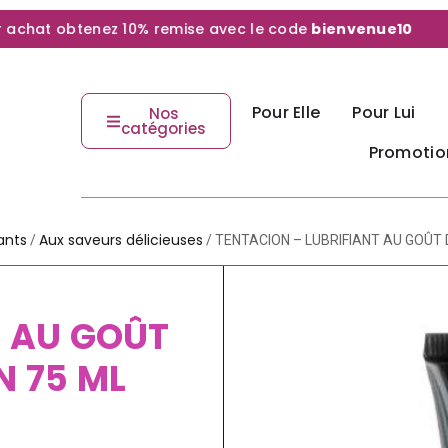
hat obtenez 10% remise avec le code
bienvenue10
Pour Elle
Pour Lui
Nos
catégories
Promotio
iants
Aux saveurs délicieuses
/
/ TENTACION – LUBRIFIANT AU GOÛT 
T AU GOÛT
N 75 ML