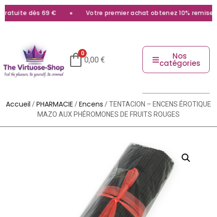
ratuite dès 69 €
Votre premier achat obtenez 10% remise ave
0
Nos
0,00
€
catégories
Accueil
PHARMACIE
Encens
/
/
/ TENTACION – ENCENS ÉROTIQUE
MAZO AUX PHÉROMONES DE FRUITS ROUGES