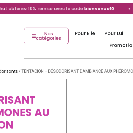
obtenez 10% remise avec le code
bienvenue10
Pour Elle
Pour Lui
Nos
catégories
Promotio
orisants
/ TENTACION – DÉSODORISANT DAMBIANCE AUX PHÉROMON
RISANT
MONES AU
ION