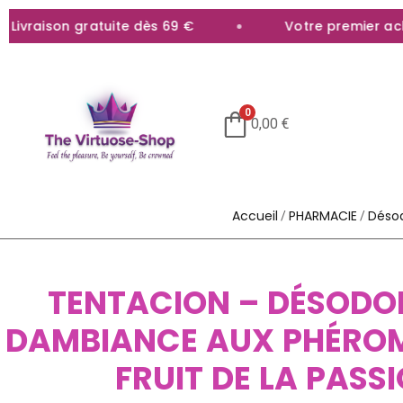
vraison gratuite dès 69 €
Votre premier achat 
0
0,00
€
Accueil
PHARMACIE
Désod
/
/
TENTACION – DÉSODO
DAMBIANCE AUX PHÉRO
FRUIT DE LA PASS