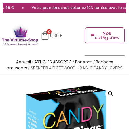
 69 €
Votre premier achat obtenez 10% remise avec le code
0
Nos
0,00
€
catégories
Accueil
ARTICLES ASSORTIS
Bonbons
Bonbons
/
/
/
amusants
/ SPENCER & FLEETWOOD – BAGUE CANDY LOVERS