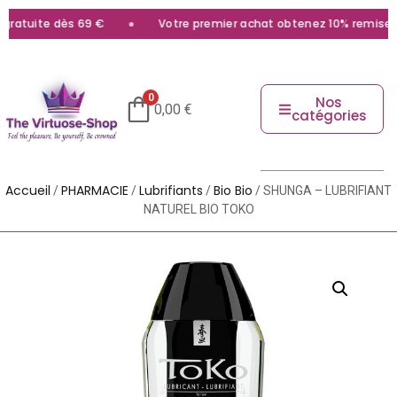
ratuite dès 69 €
Votre premier achat obtenez 10% remise ave
0
Nos
0,00
€
catégories
Accueil
PHARMACIE
Lubrifiants
Bio Bio
/
/
/
/ SHUNGA – LUBRIFIANT
NATUREL BIO TOKO