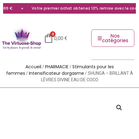
69 €
Votre premier achat obtenez 10% remise avec le code
b
0
Nos
0,00
€
catégories
Accueil
PHARMACIE
Stimulants pour les
/
/
femmes
Intensificateur dorgasme
/
/ SHUNGA – BRILLANT À
LÈVRES DIVINE EAU DE COCO