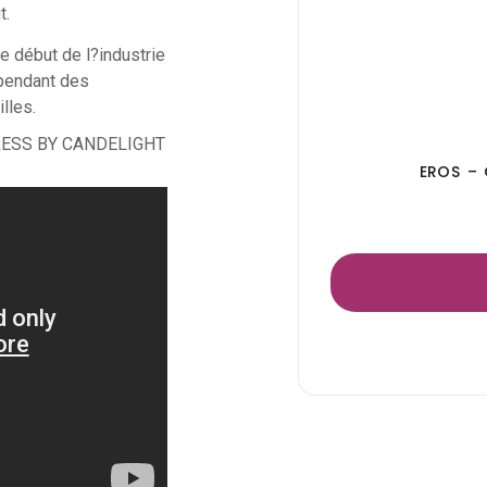
t.
e début de l?industrie
 pendant des
lles.
EROS – 