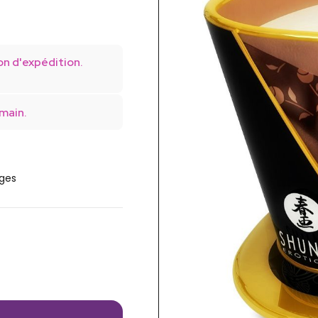
on d'expédition.
main.
ages