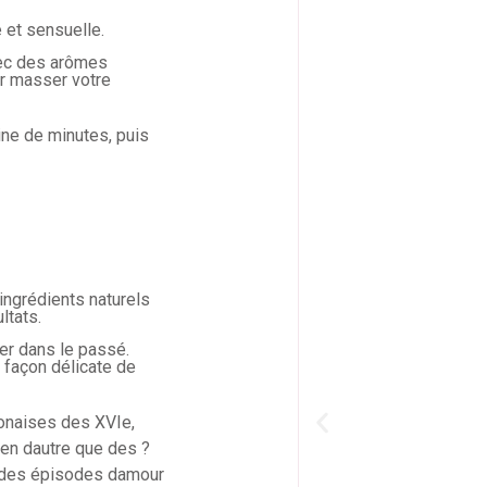
 et sensuelle.
ec des arômes
ur masser votre
ine de minutes, puis
ingrédients naturels
ltats.
er dans le passé.
e façon délicate de
ponaises des XVIe,
rien dautre que des ?
t des épisodes damour