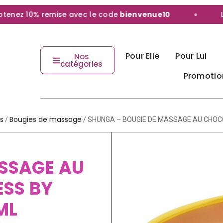
ez 10% remise avec le code
bienvenue10
Livr
Pour Elle
Pour Lui
Nos
catégories
Promotio
s
Bougies de massage
/
/ SHUNGA – BOUGIE DE MASSAGE AU CHOCO
SSAGE AU
SS BY
ML