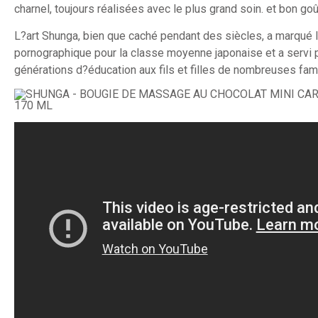
charnel, toujours réalisées avec le plus grand soin. et bon goû
L?art Shunga, bien que caché pendant des siècles, a marqué l
pornographique pour la classe moyenne japonaise et a servi
générations d?éducation aux fils et filles de nombreuses fami