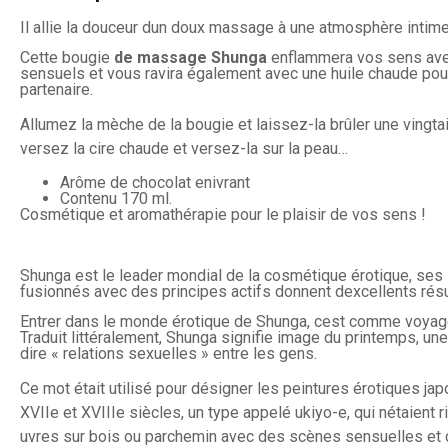
Il allie la douceur dun doux massage à une atmosphère intime
Cette bougie
de massage Shunga
enflammera vos sens av
sensuels et vous ravira également avec une huile chaude po
partenaire.
Allumez la mèche de la bougie et laissez-la brûler une vingta
versez la cire chaude et versez-la sur la peau…
Arôme de chocolat enivrant
Contenu 170 ml.
Cosmétique et aromathérapie pour le plaisir de vos sens !
Shunga est le leader mondial de la cosmétique érotique, ses 
fusionnés avec des principes actifs donnent dexcellents résu
Entrer dans le monde érotique de Shunga, cest comme voyag
Traduit littéralement, Shunga signifie image du printemps, un
dire « relations sexuelles » entre les gens.
Ce mot était utilisé pour désigner les peintures érotiques ja
XVIIe et XVIIIe siècles, un type appelé ukiyo-e, qui nétaient 
uvres sur bois ou parchemin avec des scènes sensuelles e