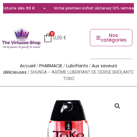
ratuite dès 69 €
Votre premier achat obtenez 10% remise ave
0
Nos
0,00
€
catégories
Accueil
PHARMACIE
Lubrifiants
Aux saveurs
/
/
/
délicieuses
/ SHUNGA – ARÔME LUBRIFIANT DE CERISE BRÛLANTE
TOKO