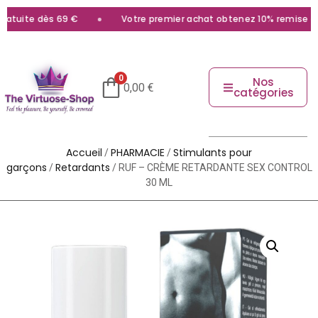
atuite dès 69 €
Votre premier achat obtenez 10% remise ave
0
Nos
0,00
€
catégories
Accueil
PHARMACIE
Stimulants pour
/
/
garçons
Retardants
/
/ RUF – CRÈME RETARDANTE SEX CONTROL
30 ML