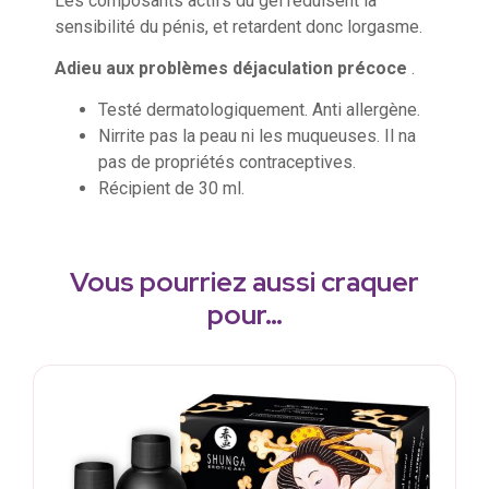
Les composants actifs du gel réduisent la
sensibilité du pénis, et retardent donc lorgasme.
Adieu aux problèmes déjaculation précoce
.
Testé dermatologiquement. Anti allergène.
Nirrite pas la peau ni les muqueuses. Il na
pas de propriétés contraceptives.
Récipient de 30 ml.
Vous pourriez aussi craquer
pour…
S