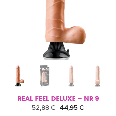
REAL FEEL DELUXE – NR 9
52,88
€
44,95
€