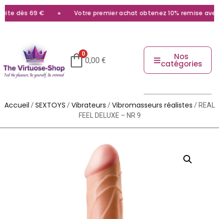
te dès 69 €
Votre premier achat obtenez 10% remise avec le
0
Nos
0,00
€
catégories
Accueil
SEXTOYS
Vibrateurs
Vibromasseurs réalistes
/
/
/
/ REAL
FEEL DELUXE – NR 9