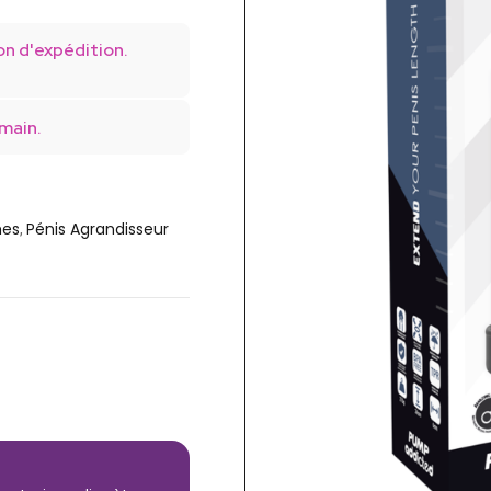
on d'expédition.
main.
mes
Pénis Agrandisseur
,