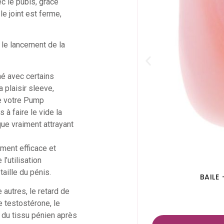
ec le pubis, grâce
e joint est ferme,
le lancement de la
né avec certains
plaisir sleeve,
me votre Pump
 à faire le vide la
que vraiment attrayant
ment efficace et
l’utilisation
aille du pénis.
BAILE
autres, le retard de
de testostérone, le
n du tissu pénien après