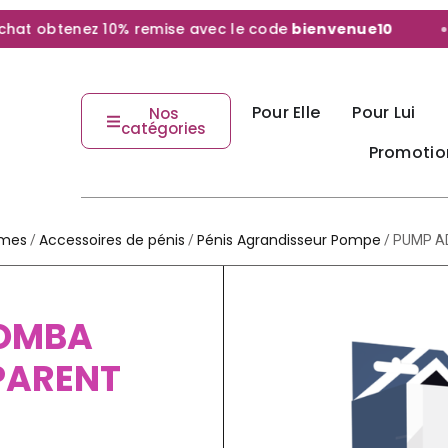
 obtenez 10% remise avec le code
bienvenue10
Pour Elle
Pour Lui
Nos
catégories
Promotio
mmes
Accessoires de pénis
Pénis Agrandisseur Pompe
/
/
/ PUMP A
BOMBA
PARENT