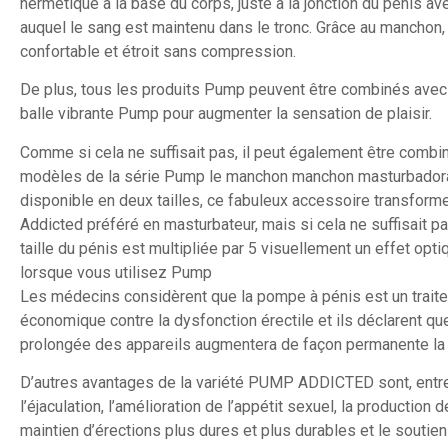
hermétique à la base du corps, juste à la jonction du pénis av
auquel le sang est maintenu dans le tronc. Grâce au manchon, l
confortable et étroit sans compression.
De plus, tous les produits Pump peuvent être combinés avec 
balle vibrante Pump pour augmenter la sensation de plaisir.
Comme si cela ne suffisait pas, il peut également être combi
modèles de la série Pump le manchon manchon masturbadora 
disponible en deux tailles, ce fabuleux accessoire transfor
Addicted préféré en masturbateur, mais si cela ne suffisait pas
taille du pénis est multipliée par 5 visuellement un effet opti
lorsque vous utilisez Pump
Les médecins considèrent que la pompe à pénis est un traite
économique contre la dysfonction érectile et ils déclarent que 
prolongée des appareils augmentera de façon permanente la t
D’autres avantages de la variété PUMP ADDICTED sont, entre 
l’éjaculation, l’amélioration de l’appétit sexuel, la production 
maintien d’érections plus dures et plus durables et le soutie