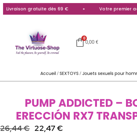
ivraison gratuite dès 69 €
Votre premier achat
0
0,00
€
Accueil
SEXTOYS
Jouets sexuels pour ho
/
/
PUMP ADDICTED – 
ERECCIÓN RX7 TRANS
26,44
€
22,47
€