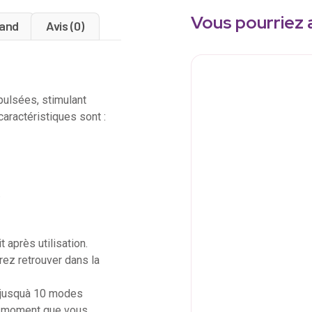
Vous pourriez 
and
Avis (0)
pulsées, stimulant
caractéristiques sont :
.
 après utilisation.
rez retrouver dans la
e jusquà 10 modes
 au moment que vous