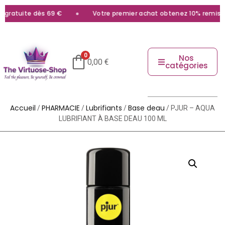
gratuite dès 69 €
Votre premier achat obtenez 10% remise a
0
Nos
0,00
€
catégories
Accueil
PHARMACIE
Lubrifiants
Base deau
/
/
/
/ PJUR – AQUA
LUBRIFIANT À BASE DEAU 100 ML