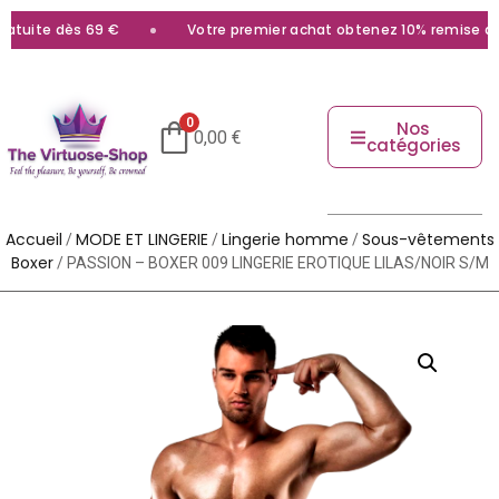
tuite dès 69 €
Votre premier achat obtenez 10% remise avec
0
Nos
0,00
€
catégories
Accueil
MODE ET LINGERIE
Lingerie homme
Sous-vêtements
/
/
/
Boxer
/ PASSION – BOXER 009 LINGERIE EROTIQUE LILAS/NOIR S/M