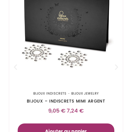
B
BIJOUX INDISCRETS
–
BIJOUX JEWELRY
BIJOUX – INDISCRETS MIMI ARGENT
9,05
€
7,24
€
Ajouter au panier