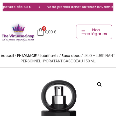
gratuite dès 69 €
Votre premier achat obtenez 10% remise av
0
Nos
0,00
€
catégories
Accueil
PHARMACIE
Lubrifiants
Base deau
/
/
/
/ LELO – LUBRIFIANT
PERSONNEL HYDRATANT BASE DEAU 150 ML