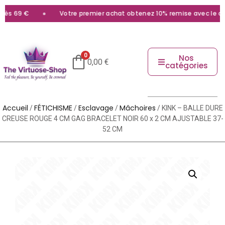
69 €
Votre premier achat obtenez 10% remise avec le code
b
0
Nos
0,00
€
catégories
Accueil
FÉTICHISME
Esclavage
Mâchoires
/
/
/
/ KINK – BALLE DURE
CREUSE ROUGE 4 CM GAG BRACELET NOIR 60 x 2 CM AJUSTABLE 37-
52 CM