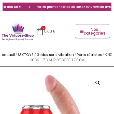
te dès 69 €
Votre premier achat obtenez 10% remise avec le
0
Nos
0,00
€
catégories
Accueil
SEXTOYS
Godes sans vibration
Pénis réalistes
/
/
/
/ KING
COCK – 7 CHAIR DE GODE 17.8 CM