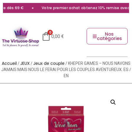
te dès 69 €
Votre premier achat obtenez 10% remise avec le
0
Nos
0,00
€
catégories
Accueil
JEUX
Jeux de couple
/
/
/ KHEPER GAMES – NOUS NAVONS
JAMAIS MAIS NOUS LE FERAI POUR LES COUPLES AVENTUREUX. ES /
EN