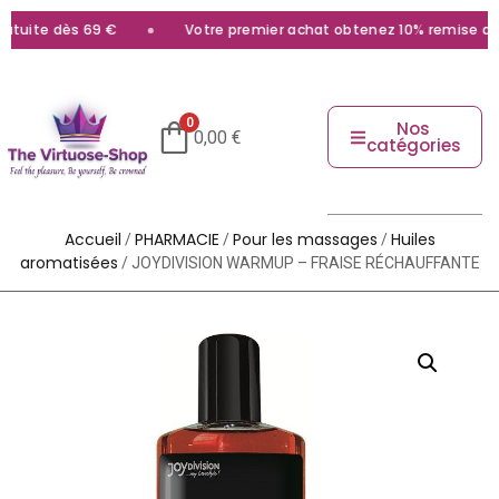
tuite dès 69 €
Votre premier achat obtenez 10% remise avec 
0
Nos
0,00
€
catégories
Accueil
PHARMACIE
Pour les massages
Huiles
/
/
/
aromatisées
/ JOYDIVISION WARMUP – FRAISE RÉCHAUFFANTE