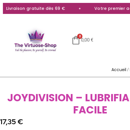
ivraison gratuite dès 69 €
Votre premier acha
0
0,00
€
Accueil
/
JOYDIVISION – LUBRIFI
FACILE
17,35
€