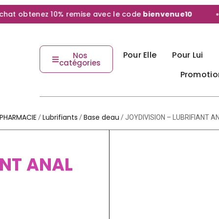
t obtenez 10% remise avec le code
bienvenue10
Pour Elle
Pour Lui
Nos
catégories
Promotio
PHARMACIE
Lubrifiants
Base deau
/
/
/ JOYDIVISION – LUBRIFIANT A
ANT ANAL