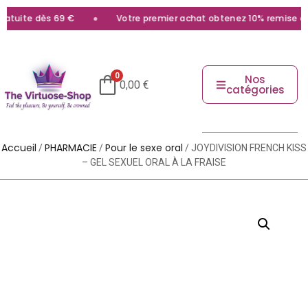
atuite dès 69 €
Votre premier achat obtenez 10% remise avec
0
Nos
0,00
€
catégories
Accueil
PHARMACIE
Pour le sexe oral
/
/
/ JOYDIVISION FRENCH KISS
– GEL SEXUEL ORAL À LA FRAISE