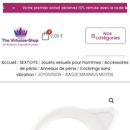
Votre premier achat obtenez 10% remise avec le code
bien
0
Nos
0,00
€
catégories
Accueil
SEXTOYS
Jouets sexuels pour hommes
Accessoires
/
/
/
de pénis
Anneaux de pénis
Cockrings sans
/
/
vibration
/ JOYDIVISION – BAGUE MAXIMUS MOYEN.