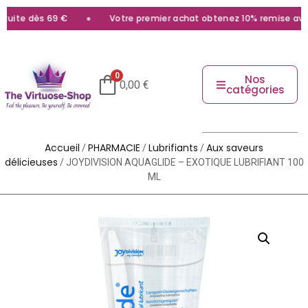
ite dès 69 €
Votre premier achat obtenez 10% remise avec l
0
Nos
0,00
€
catégories
Accueil
PHARMACIE
Lubrifiants
Aux saveurs
/
/
/
délicieuses
/ JOYDIVISION AQUAGLIDE – EXOTIQUE LUBRIFIANT 100
ML