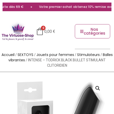
ite dès 69 €
Votre premier achat obtenez 10% remise avec le
0
Nos
0,00
€
catégories
Accueil
SEXTOYS
Jouets pour femmes
Stimulateurs
Balles
/
/
/
/
vibrantes
/ INTENSE – TODRICK BLACK BULLET STIMULANT
CLITORIDIEN