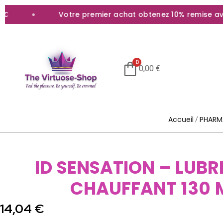
Votre premier achat obtenez 10% remise avec l
0
0,00
€
Accueil
PHARM
/
ID SENSATION – LUBR
CHAUFFANT 130 
14,04
€