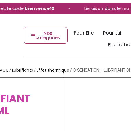
e code
bienvenue10
Livraison dans le monde e
Pour Elle
Pour Lui
Nos
catégories
Promotio
ACIE
Lubrifiants
Effet thermique
/
/
/ ID SENSATION – LUBRIFIANT 
IFIANT
ML