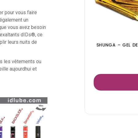
er pour vous faire
e également un
rsque vous avez besoin
 exaltants dIDs®, ce
lir leurs nuits de
SHUNGA – GEL D
us les vêtements ou
ille aujourdhui et