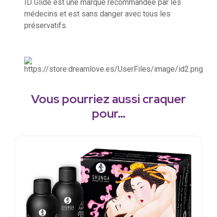
ID Glide est une marque recommandée par les
médecins et est sans danger avec tous les
préservatifs.
Vous pourriez aussi craquer
pour…
S