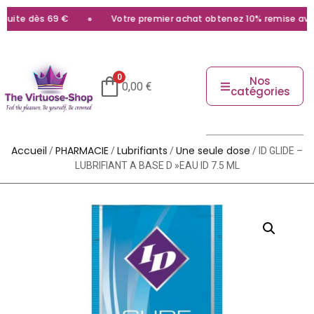
uite dès 69 €
Votre premier achat obtenez 10% remise avec l
0
Nos
0,00
€
catégories
Accueil
PHARMACIE
Lubrifiants
Une seule dose
/
/
/
/ ID GLIDE –
LUBRIFIANT A BASE D »EAU ID 7.5 ML