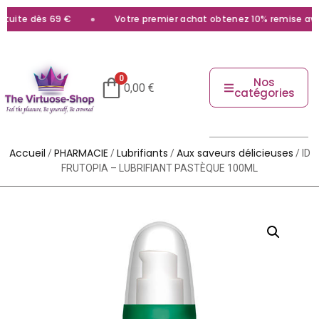
uite dès 69 €
Votre premier achat obtenez 10% remise avec l
0
Nos
0,00
€
catégories
Accueil
PHARMACIE
Lubrifiants
Aux saveurs délicieuses
/
/
/
/ ID
FRUTOPIA – LUBRIFIANT PASTÈQUE 100ML