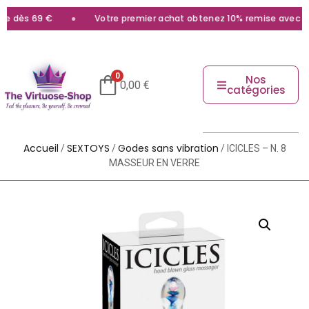
e dès 69 €
Votre premier achat obtenez 10% remise avec le c
0
Nos
0,00
€
catégories
Accueil
SEXTOYS
Godes sans vibration
/
/
/ ICICLES – N. 8
MASSEUR EN VERRE