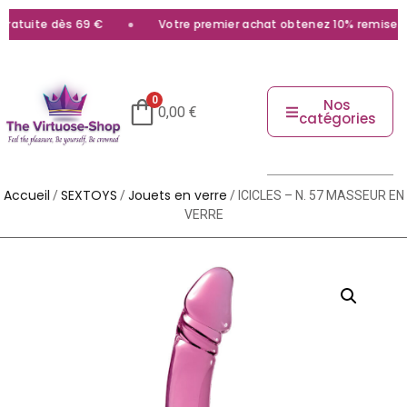
atuite dès 69 €
Votre premier achat obtenez 10% remise ave
0
Nos
0,00
€
catégories
Accueil
SEXTOYS
Jouets en verre
/
/
/ ICICLES – N. 57 MASSEUR EN
VERRE