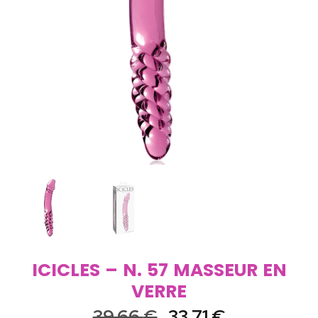
ICICLES – N. 57 MASSEUR EN
VERRE
39,66
€
33,71
€