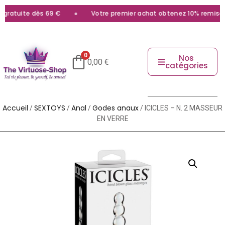
ratuite dès 69 €
Votre premier achat obtenez 10% remise av
0
Nos
0,00
€
catégories
Accueil
SEXTOYS
Anal
Godes anaux
/
/
/
/ ICICLES – N. 2 MASSEUR
EN VERRE