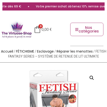
te dès 69 €
Votre premier achat obtenez 10% remise avec le
0
Nos
0,00
€
catégories
Accueil
FÉTICHISME
Esclavage
Réparer les menottes
/
/
/
/ FETISH
FANTASY SERIES – SYSTÈME DE RETENUE DE LIT ULTIMATE