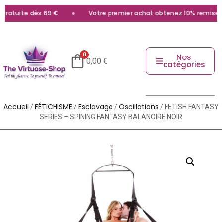
atuite dès 69 €
Votre premier achat obtenez 10% remise ave
0
Nos
0,00
€
catégories
Accueil
FÉTICHISME
Esclavage
Oscillations
/
/
/
/ FETISH FANTASY
SERIES – SPINING FANTASY BALANOIRE NOIR