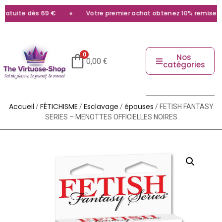
atuite dès 69 €
Votre premier achat obtenez 10% remise ave
0
Nos
0,00
€
catégories
Accueil
FÉTICHISME
Esclavage
épouses
/
/
/
/ FETISH FANTASY
SERIES – MENOTTES OFFICIELLES NOIRES