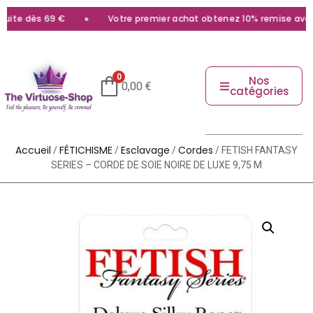
ite dès 69 €
Votre premier achat obtenez 10% remise avec l
0
Nos
0,00
€
catégories
Accueil
FÉTICHISME
Esclavage
Cordes
/
/
/
/ FETISH FANTASY
SERIES – CORDE DE SOIE NOIRE DE LUXE 9,75 M