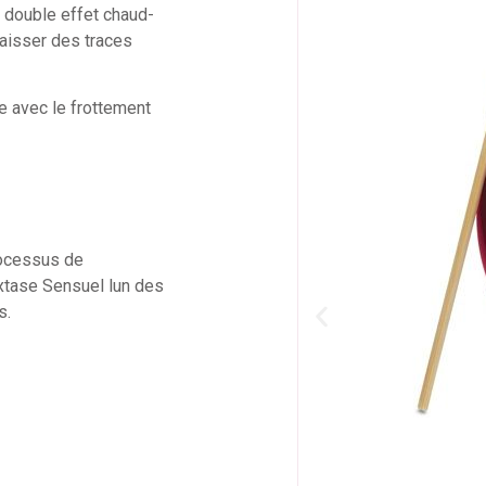
n double effet chaud-
laisser des traces
e avec le frottement
rocessus de
dExtase Sensuel lun des
s.