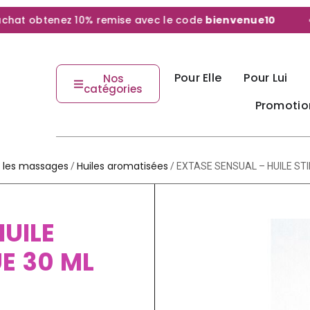
at obtenez 10% remise avec le code
bienvenue10
Pour Elle
Pour Lui
Nos
catégories
Promotio
 les massages
Huiles aromatisées
/
/ EXTASE SENSUAL – HUILE ST
UILE
E 30 ML